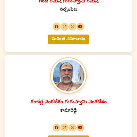
గందె రమేష్ గురుస్వామి రమేష్
నర్సంపేట
మరింత సమాచారం
కంచర్ల వెంకటేశం గురుస్వామి వెంకటేశం
కామారెడ్డి