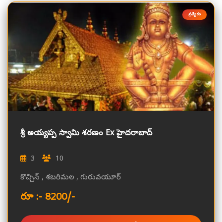
ప్రత్యేకం
శ్రీ అయ్యప్ప స్వామి శరణం Ex హైదరాబాద్
3
10
కొచ్చిన్ , శబరిమల , గురువయూర్
రూ :- 8200/-