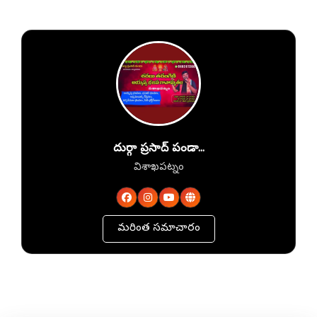
దుర్గా ప్రసాద్ పండా...
విశాఖపట్నం
మరింత సమాచారం