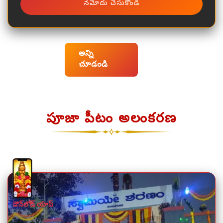
నమోదు చెసుకొండి
అన్ని
చూడండి
పూజా పీటం అలంకరణ
డౌన్‌లోడ్ యాప్