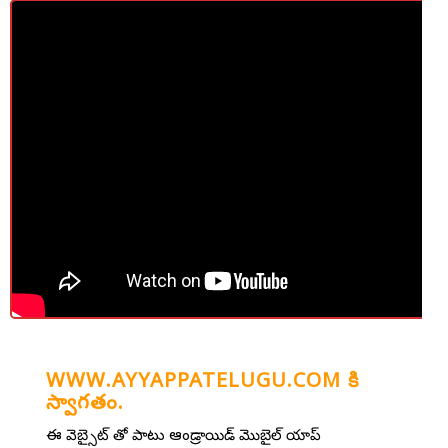
WWW.AYYAPPATELUGU.COM కి
స్వాగతం.
ఈ వెబ్సైట్ తో పాటు ఆండ్రాయిడ్ మొబైల్ యాప్