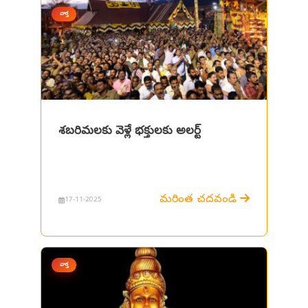
వార్త
శబరిమలకు వెళ్లే భక్తులకు అలర్ట్
మరింత చదవండి
17-11-2025
వార్త