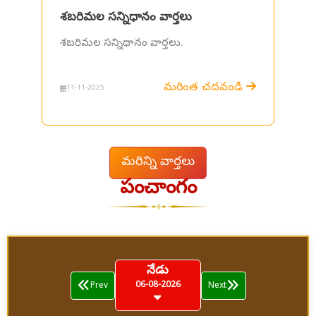
శబరిమల సన్నిధానం వార్తలు
శబరిమల సన్నిధానం వార్తలు.
మరింత చదవండి
11-11-2025
మరిన్ని వార్తలు
పంచాంగం
నేడు
06-08-2026
Prev
Next