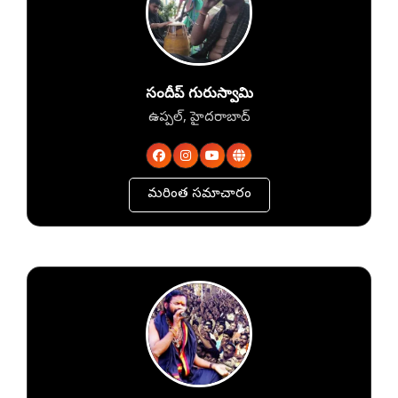
సందీప్ గురుస్వామి
ఉప్పల్, హైదరాబాద్
మరింత సమాచారం