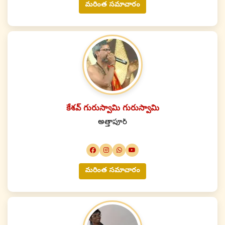
మరింత సమాచారం
కేశవ్ గురుస్వామి గురుస్వామి
అత్తాపూర్
మరింత సమాచారం