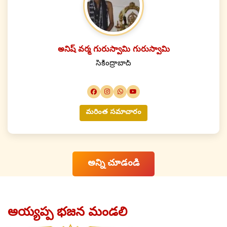
అనిష్ వర్మ గురుస్వామి గురుస్వామి
సికింద్రాబాద్
మరింత సమాచారం
అన్ని చూడండి
అయ్యప్ప భజన మండలి