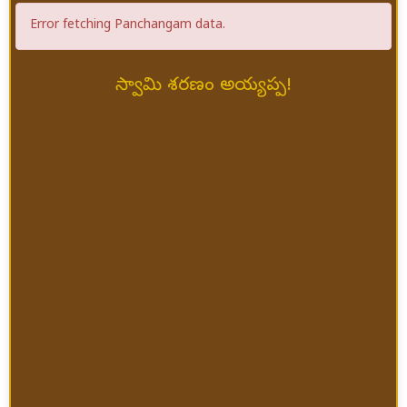
Error fetching Panchangam data.
స్వామి శరణం అయ్యప్ప!