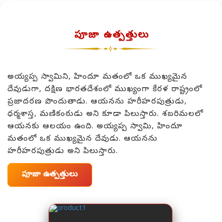
పూజా ఉత్పత్తులు
అయ్యప్ప స్వామిని, హిందూ మతంలో ఒక ముఖ్యమైన
దేవుడుగా, దక్షిణ భారతదేశంలో ముఖ్యంగా కేరళ రాష్ట్రంలో
ప్రజాదరణ పొందుతాడు. ఆయనను హరీహరపుత్రుడు,
ధర్మశాస్త, మణికంఠుడు అని కూడా పిలుస్తారు. శబరిమలలో
ఆయనకు ఆలయం ఉంది. అయ్యప్ప స్వామి, హిందూ
మతంలో ఒక ముఖ్యమైన దేవుడు. ఆయనను
హరీహరపుత్రుడు అని పిలుస్తారు.
పూజా ఉత్పత్తులు