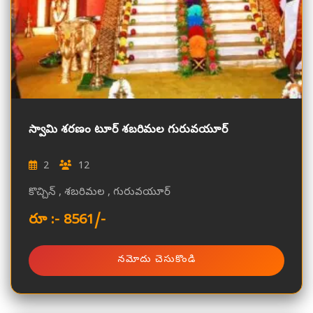
స్వామి శరణం టూర్ శబరిమల గురువయూర్
2
12
కొచ్చిన్ , శబరిమల , గురువయూర్
రూ :- 8561/-
నమోదు చెసుకొండి