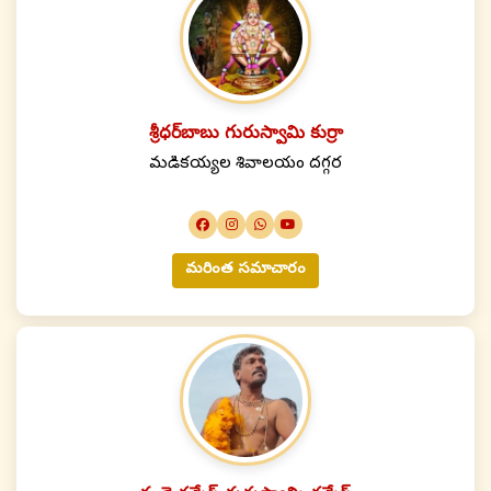
శ్రీధర్‌బాబు గురుస్వామి కుర్రా
మడికయ్యల శివాలయం దగ్గర
మరింత సమాచారం