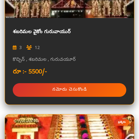
శబరిమల వైకోం గురువాయుర్
3
12
కొచ్చిన్ , శబరిమల , గురువయూర్
రూ :- 5500/-
నమోదు చెసుకొండి
ప్రత్యేకం