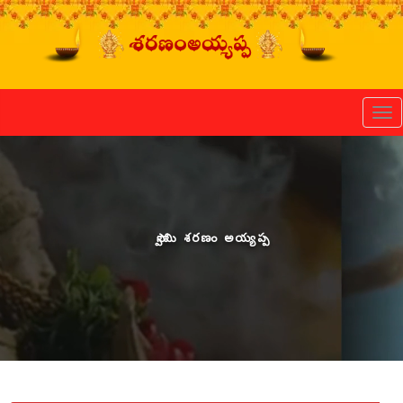
Tog
స్వామి శరణం అయ్యప్ప