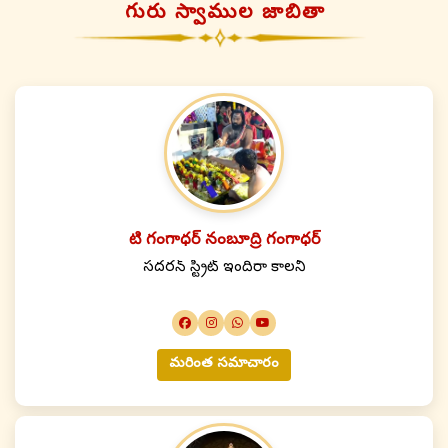
గురు స్వాముల జాబితా
టి గంగాధర్ నంబూద్రి గంగాధర్
సదరన్ స్ట్రీట్ ఇందిరా కాలనీ
మరింత సమాచారం