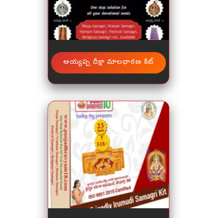
అయ్యప్ప దీక్షా మాలధారణ కిట్