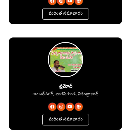
మరింత సమాచారం
ప్రమోద్
అంబర్‌నగర్, వారసిగూడ, సికింద్రాబాద్
మరింత సమాచారం