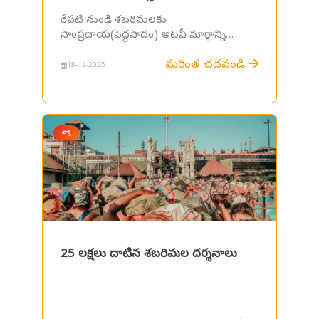
రేపటి నుండి శబరిమలకు
సాంప్రదాయ(పెద్దపాదం) అటవీ మార్గాన్ని
ఉపయోగించే భక్తులకు ప్రత్యేక పాస్.
మరింత చదవండి
18-12-2025
వార్త
25 లక్షలు దాటిన శబరిమల దర్శనాలు