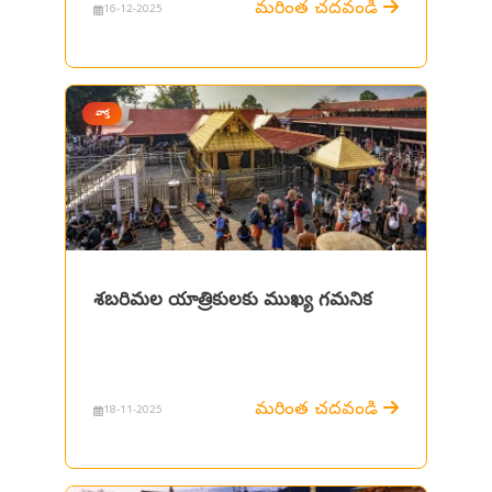
మరింత చదవండి
16-12-2025
వార్త
శబరిమల యాత్రికులకు ముఖ్య గమనిక
మరింత చదవండి
18-11-2025