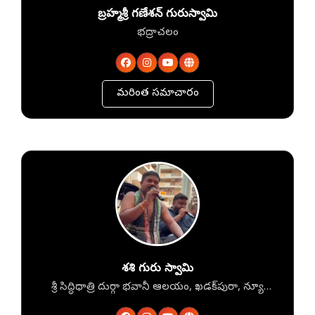
బ్రహ్మశ్రీ గణేశన్ గురుస్వామి
భద్రాచలం
మరింత సమాచారం
శశి గురు స్వామి
శ్రీ సిద్ధిధాత్రి దుర్గా భవానీ ఆలయం, ఖడక్‌పురా, న్యూ
బోవెన్‌పల్లి, సికింద్రాబాద్