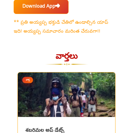
Download App
➜
** ప్రతి అయ్యప్ప భక్తుడి చేతిలో ఉండాల్సిన యాప్
ఇది! అయ్యప్ప సమాచారం మరింత చేరువగా!!
వార్తలు
వార్త
శబరిమల అప్ డేట్స్