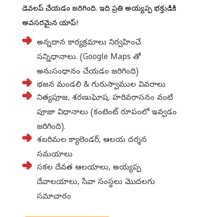
డెవలప్ చేయడం జరిగింది. ఇది ప్రతి అయ్యప్ప భక్తుడికి
అవసరమైన యాప్!
➜
అన్నదాన కార్యక్రమాలు నిర్వహించే
సన్నిధానాలు. (Google Maps తో
అనుసంధానం చేయడం జరిగింది)
➜
భజన మండలి & గురుస్వాముల వివరాలు
➜
నిత్యపూజ, శరణుఘోష, హరివరాసనం వంటి
పూజా విధానాలు (కంటెంట్ రూపంలో ఇవ్వడం
జరిగింది).
➜
శబరిమల క్యాలెండర్, ఆలయ దర్శన
సమయాలు
➜
సకల దేవత ఆలయాలు, అయ్యప్ప
దేవాలయాలు, సేవా సంస్థలు మొదలగు
సమాచారం