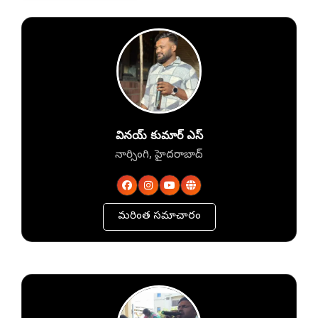
వినయ్ కుమార్ ఎస్
నార్సింగి, హైదరాబాద్
మరింత సమాచారం