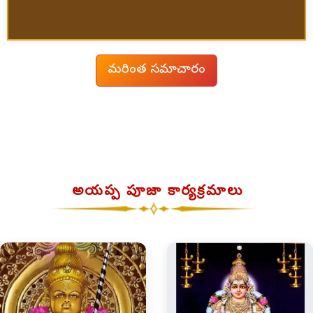
మరింత సమాచారం
అయప్ప పూజా కార్యక్రమాలు